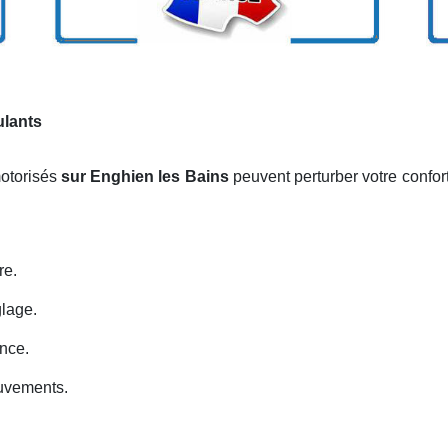
ulants
motorisés
sur Enghien les Bains
peuvent perturber votre confor
re.
glage.
nce.
uvements.